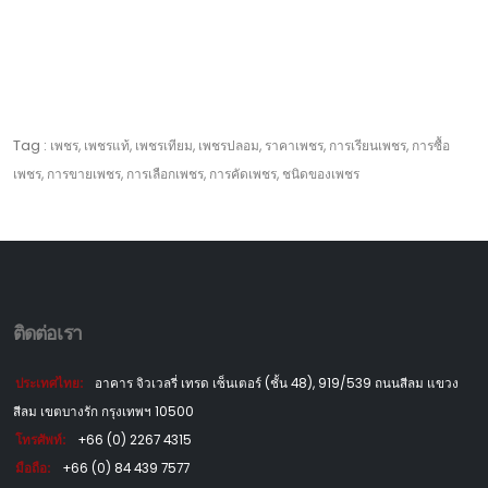
Tag :
เพชร, เพชรแท้, เพชรเทียม, เพชรปลอม, ราคาเพชร, การเรียนเพชร, การซื้อ
เพชร, การขายเพชร, การเลือกเพชร, การคัดเพชร, ชนิดของเพชร
ติดต่อเรา
ประเทศไทย:
อาคาร จิวเวลรี่ เทรด เซ็นเตอร์ (ชั้น 48), 919/539 ถนนสีลม แขวง
สีลม เขตบางรัก กรุงเทพฯ 10500
โทรศัพท์:
+66 (0) 2267 4315
มือถือ:
+66 (0) 84 439 7577