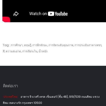
Tag :
การศึกษา, ทฤษฎี, การฝึกทักษะ, การจัดระดับคุณภาพ, การประเมินราคาเพชร,
สี, ความสะอาด, การเจียระไน, น้ำหนัก
ติดต่อเรา
ประเทศไทย:
อาคาร จิวเวลรี่ เทรด เซ็นเตอร์ (ชั้น 48), 919/539 ถนนสีลม แขวง
สีลม เขตบางรัก กรุงเทพฯ 10500