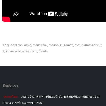
Tag :
การศึกษา, ทฤษฎี, การฝึกทักษะ, การจัดระดับคุณภาพ, การประเมินราคาเพชร,
สี, ความสะอาด, การเจียระไน, น้ำหนัก
ติดต่อเรา
ประเทศไทย:
อาคาร จิวเวลรี่ เทรด เซ็นเตอร์ (ชั้น 48), 919/539 ถนนสีลม แขวง
สีลม เขตบางรัก กรุงเทพฯ 10500