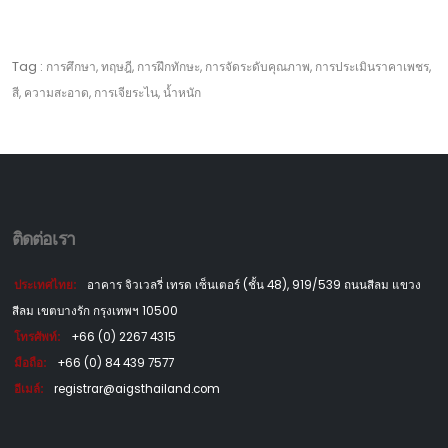
Tag :
การศึกษา, ทฤษฎี, การฝึกทักษะ, การจัดระดับคุณภาพ, การประเมินราคาเพชร,
สี, ความสะอาด, การเจียระไน, น้ำหนัก
ติดต่อเรา
ประเทศไทย:
อาคาร จิวเวลรี่ เทรด เซ็นเตอร์ (ชั้น 48), 919/539 ถนนสีลม แขวง
สีลม เขตบางรัก กรุงเทพฯ 10500
โทรศัพท์:
+66 (0) 2267 4315
มือถือ:
+66 (0) 84 439 7577
อีเมล์:
registrar@aigsthailand.com